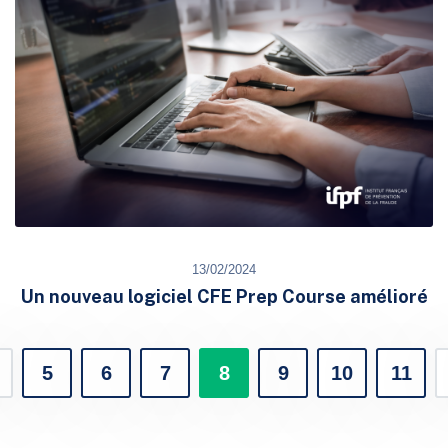
13/02/2024
Un nouveau logiciel CFE Prep Course amélioré
5
6
7
8
9
10
11